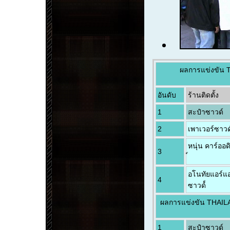
ผลการแข่งขัน 
อันดับ
ร้านติดตั้ง
1
สะปำซาวด์
2
เพาเวอร์ซาวด
หนุ่น คาร์ออด
3
อโนทัยแอร์แ
4
ซาวด์์
ผลการแข่งขัน THAILA
1
สะปำซาวด์