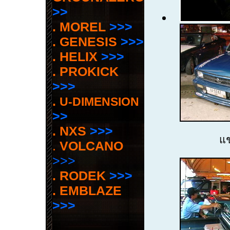
>>
. MOREL
>>>
. GENESIS
>>>
. HELIX
>>>
. PROKICK
>>>
.
U-DIMENSION
>>
. NXS
>>>
แช
.
VOLCANO
>>>
. RODEK
>>>
. EMBLAZE
>>>