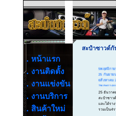
สะปำซาวด์กั
. หน้าแรก
5พฤศจิกาย
. งานติดตั้ง
25 กันยาย
6สิงหาคม 
. งานแข่งขัน
7พฤษถาคม2
29 มกราคม
25 ธันวาค
. งานบริการ
25 ธันวาค
สะปำซาวด์ ภ
5 กันยายน
และได้รางว
. สินค้าใหม่
28 กรกฎาค
รวมเป็น4ร
7 ตุลาคม 