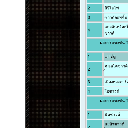
2
สิริไฮไฟ
3
ซาวด์ออพชั้น
แสงจันทร์ออโ
4
ซาวด์
ผลการแข่งขัน 
1
เอาท์ดู
ศ ออโตซาวด์
2
3
เมืองทองคาร์
4
โอซาวด์
ผลการแข่งขัน 
1
นิดซาวด์
สะปำซาวด์
2