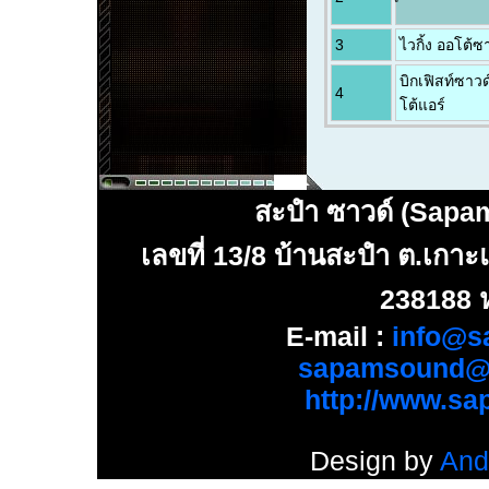
3
ไวกิ้ง ออโต้ซ
บิกเฟิสท์ซาวด
4
โต้แอร์
สะปำ ซาวด์ (Sapa
เลขที่ 13/8 บ้านสะปำ ต.เกาะแ
238188 ห
E-mail :
info@s
sapamsound@
http://www.s
Design by
And