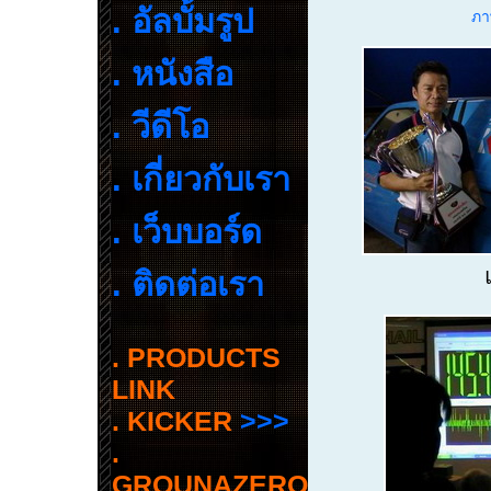
13 พฤษถาค
. อัลบั้มรูป
ภา
5 พฤสจิกา
29กันยายน
. หนังสือ
. วีดีโอ
. เกี่ยวกับเรา
. เว็บบอร์ด
. ติดต่อเรา
. PRODUCTS
LINK
. KICKER
>>>
.
GROUNAZERO